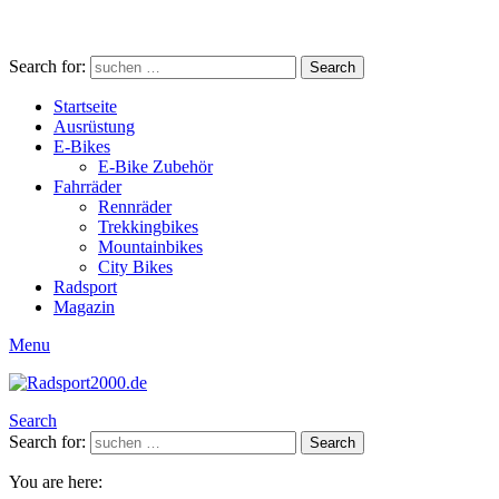
Search for:
Search
Startseite
Ausrüstung
E-Bikes
E-Bike Zubehör
Fahrräder
Rennräder
Trekkingbikes
Mountainbikes
City Bikes
Radsport
Magazin
Menu
Search
Search for:
Search
You are here: