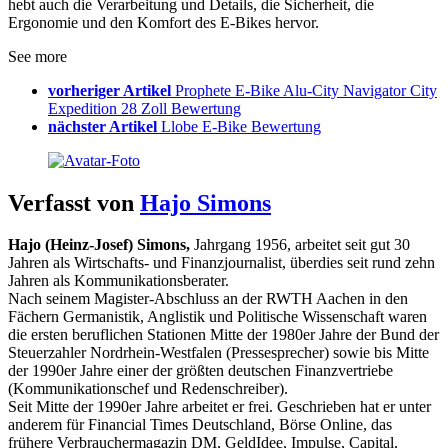
hebt auch die Verarbeitung und Details, die Sicherheit, die
Ergonomie und den Komfort des E-Bikes hervor.
See more
vorheriger Artikel
Prophete E-Bike Alu-City Navigator City
Expedition 28 Zoll Bewertung
nächster Artikel
Llobe E-Bike Bewertung
Verfasst von
Hajo Simons
Hajo (Heinz-Josef) Simons,
Jahrgang 1956, arbeitet seit gut 30
Jahren als Wirtschafts- und Finanzjournalist, überdies seit rund zehn
Jahren als Kommunikationsberater.
Nach seinem Magister-Abschluss an der RWTH Aachen in den
Fächern Germanistik, Anglistik und Politische Wissenschaft waren
die ersten beruflichen Stationen Mitte der 1980er Jahre der Bund der
Steuerzahler Nordrhein-Westfalen (Pressesprecher) sowie bis Mitte
der 1990er Jahre einer der größten deutschen Finanzvertriebe
(Kommunikationschef und Redenschreiber).
Seit Mitte der 1990er Jahre arbeitet er frei. Geschrieben hat er unter
anderem für Financial Times Deutschland, Börse Online, das
frühere Verbrauchermagazin DM, GeldIdee, Impulse, Capital,