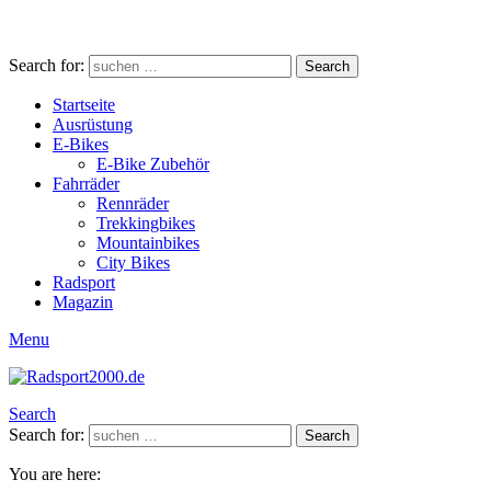
Search for:
Search
Startseite
Ausrüstung
E-Bikes
E-Bike Zubehör
Fahrräder
Rennräder
Trekkingbikes
Mountainbikes
City Bikes
Radsport
Magazin
Menu
Search
Search for:
Search
You are here: