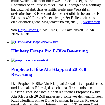
mittlerweile nicht mehr nur etwas für technikbegeisterte
Radfahrer oder Leute mit viel Geld. Die steigende Nachfrage
hat dazu geführt, dass es mittlerweile eine Vielzahl an
preisgünstigen E-Bikes auf dem Markt gibt. Insbesondere E-
Bikes bis 400 Euro erfreuen sich großer Beliebtheit, da sie
eine erschwingliche Möglichkeit bieten, die […]
weiterlesen
von
Hajo Simons
7. Mai 2023, 13:30
aktualisiert
17. Mai
2026, 16:38
Himiway Escape Pro E-Bike Bewertung
Prophete E-Bike Alu-Klapprad 20 Zoll
Bewertung
Das Prophete E-Bike Alu-Klapprad 20 Zoll ist ein praktisches
und kompaktes Fahrrad, das sich ideal für den urbanen
Einsatz eignet. Wer sich für den Kauf eines Prophete E-Bike
Alu-Klapprads 20 Zoll interessiert, sollte vor dem endgültigen
Kauf allerdings einige Dinge beachten. In diesem Ratgeber
werden daher wichtige Informationen und Tipps zum Kauf