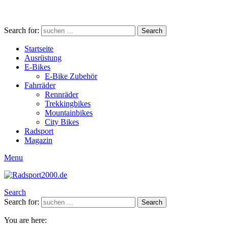
Search for:
Search
Startseite
Ausrüstung
E-Bikes
E-Bike Zubehör
Fahrräder
Rennräder
Trekkingbikes
Mountainbikes
City Bikes
Radsport
Magazin
Menu
Search
Search for:
Search
You are here: