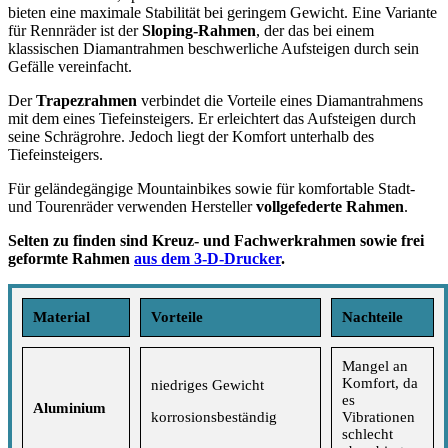
bieten eine maximale Stabilität bei geringem Gewicht. Eine Variante
für Rennräder ist der
Sloping-Rahmen
, der das bei einem
klassischen Diamantrahmen beschwerliche Aufsteigen durch sein
Gefälle vereinfacht.
Der
Trapezrahmen
verbindet die Vorteile eines Diamantrahmens
mit dem eines Tiefeinsteigers. Er erleichtert das Aufsteigen durch
seine Schrägrohre. Jedoch liegt der Komfort unterhalb des
Tiefeinsteigers.
Für geländegängige Mountainbikes sowie für komfortable Stadt-
und Tourenräder verwenden Hersteller
vollgefederte Rahmen
.
Selten zu finden sind Kreuz- und Fachwerkrahmen
sowie frei
geformte Rahmen
aus dem 3-D-Drucker
.
Material
Vorteile
Nachteile
Mangel an
Komfort, da
niedriges Gewicht
es
Aluminium
korrosionsbeständig
Vibrationen
schlecht