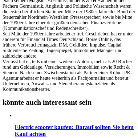
Nach seinem Magister-Abschluss an der RWTH Aachen in den
Fächern Germanistik, Anglistik und Politische Wissenschaft waren
die ersten beruflichen Stationen Mitte der 1980er Jahre der Bund der
Steuerzahler Nordrhein-Westfalen (Pressesprecher) sowie bis Mitte
der 1990er Jahre einer der größten deutschen Finanzvertriebe
(Kommunikationschef und Redenschreiber).
Seit Mitte der 1990er Jahre arbeitet er frei. Geschrieben hat er unter
anderem für Financial Times Deutschland, Börse Online, das
frühere Verbrauchermagazin DM, GeldIdee, Impulse, Capital,
Süddeutsche Zeitung, Tagesspiegel, Immobilien Manager und
zahlreiche andere.
Verfasst hat er, teils mit einer weiteren Autorin, mehr als 20 Bücher
rund um Geldanlage, Versicherungen, Immobilien sowie Recht &
Steuern. Nach seiner Zwischenstation als Partner einer Kölner PR-
Agentur arbeitet er heute weiterhin als Fachjournalist und betreut
Unternehmen, Anwalts- und Steuerberatungskanzleien als
Kommunikationsberater.
könnte auch interessant sein
Electric scooter kaufen: Darauf sollten Sie beim
Kauf achten