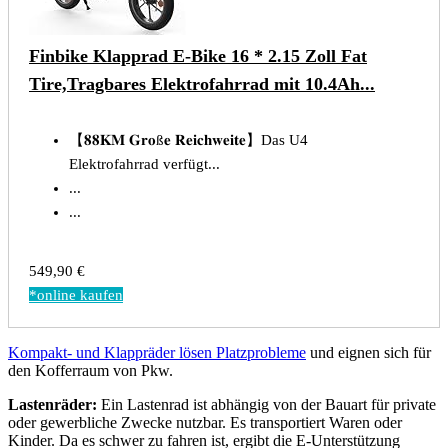
Finbike Klapprad E-Bike 16 * 2.15 Zoll Fat
Tire,Tragbares Elektrofahrrad mit 10.4Ah...
【𝟖𝟖𝐊𝐌 𝐆𝐫𝐨ß𝐞 𝐑𝐞𝐢𝐜𝐡𝐰𝐞𝐢𝐭𝐞】Das U4
Elektrofahrrad verfügt...
...
...
549,90 €
*online kaufen
Kompakt- und Klappräder lösen Platzprobleme
und eignen sich für
den Kofferraum von Pkw.
Lastenräder:
Ein Lastenrad ist abhängig von der Bauart für private
oder gewerbliche Zwecke nutzbar. Es transportiert Waren oder
Kinder. Da es schwer zu fahren ist, ergibt die E-Unterstützung