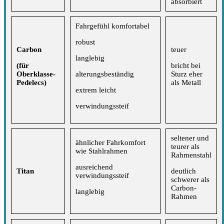
absorbiert
Fahrgefühl komfortabel
robust
Carbon
teuer
langlebig
(für
bricht bei
Oberklasse-
alterungsbeständig
Sturz eher
Pedelecs)
als Metall
extrem leicht
verwindungssteif
seltener und
ähnlicher Fahrkomfort
teurer als
wie Stahlrahmen
Rahmenstahl
ausreichend
Titan
deutlich
verwindungssteif
schwerer als
Carbon-
langlebig
Rahmen