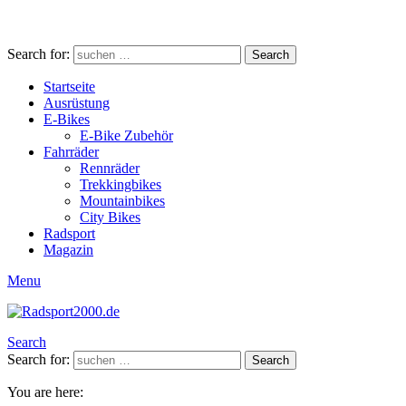
Search for:
Search
Startseite
Ausrüstung
E-Bikes
E-Bike Zubehör
Fahrräder
Rennräder
Trekkingbikes
Mountainbikes
City Bikes
Radsport
Magazin
Menu
Search
Search for:
Search
You are here: