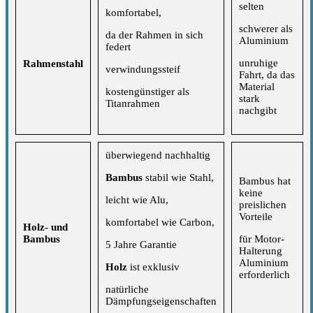
selten
komfortabel,
schwerer als
da der Rahmen in sich
Aluminium
federt
unruhige
Rahmenstahl
verwindungssteif
Fahrt, da das
Material
kostengünstiger als
stark
Titanrahmen
nachgibt
überwiegend nachhaltig
Bambus
stabil wie Stahl,
Bambus hat
keine
leicht wie Alu,
preislichen
Vorteile
komfortabel wie Carbon,
Holz- und
Bambus
für Motor-
5 Jahre Garantie
Halterung
Aluminium
Holz
ist exklusiv
erforderlich
natürliche
Dämpfungseigenschaften