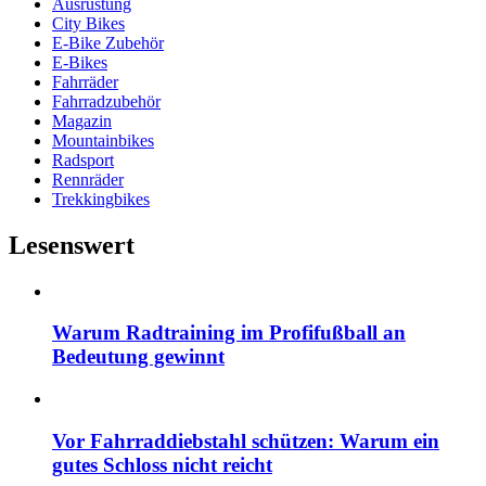
Ausrüstung
City Bikes
E-Bike Zubehör
E-Bikes
Fahrräder
Fahrradzubehör
Magazin
Mountainbikes
Radsport
Rennräder
Trekkingbikes
Lesenswert
Warum Radtraining im Profifußball an
Bedeutung gewinnt
Vor Fahrraddiebstahl schützen: Warum ein
gutes Schloss nicht reicht